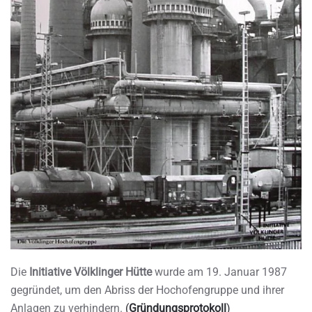
Die
Initiative Völklinger Hütte
wurde am 19. Januar 1987
gegründet, um den Abriss der Hochofengruppe und ihrer
Anlagen zu verhindern.
(
Gründungsprotokoll
)